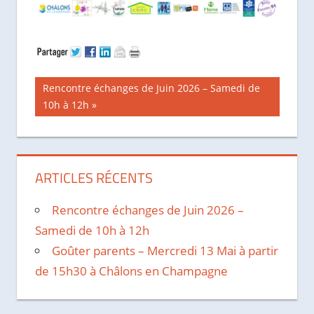
Navigation
Publication
Rencontre échanges de Juin 2026 – Samedi de
suivante :
10h à 12h
de
l’article
ARTICLES RÉCENTS
Rencontre échanges de Juin 2026 –
Samedi de 10h à 12h
Goûter parents – Mercredi 13 Mai à partir
de 15h30 à Châlons en Champagne